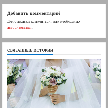
л
ж
Добавить комментарий
Для отправки комментария вам необходимо
и
авторизоваться
.
т
ь
СВЯЗАННЫЕ ИСТОРИИ
ч
т
е
н
и
е