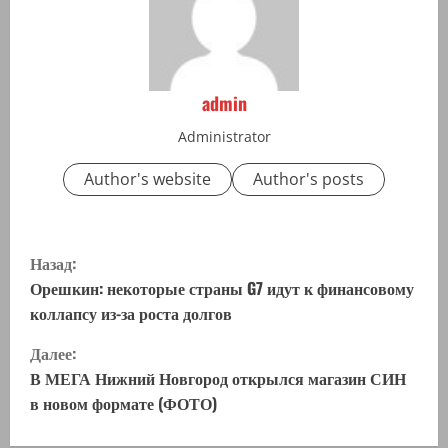
admin
Administrator
Author's website
Author's posts
П
Назад:
р
Орешкин: некоторые страны G7 идут к финансовому
коллапсу из-за роста долгов
о
Далее:
д
В МЕГА Нижний Новгород открылся магазин СИН
в новом формате (ФОТО)
о