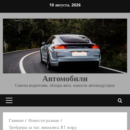
Перейти
10 августа, 2026
к
содержимому
Автомобили
Советы водителям, обзоры авто, новости автоиндустрии
Основное
меню
Главная
Новости разные
Трейдеры за час лишились $1 млрд