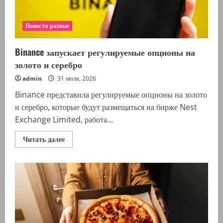
Новости разные
Binance запускает регулируемые опционы на
золото и серебро
admin
31 июля, 2026
Binance представила регулируемые опционы на золото
и серебро, которые будут размещаться на бирже Nest
Exchange Limited, работа...
Прочитать
Читать далее
больше
о
Binance
запускает
регулируемые
опционы
на
золото
и
серебро