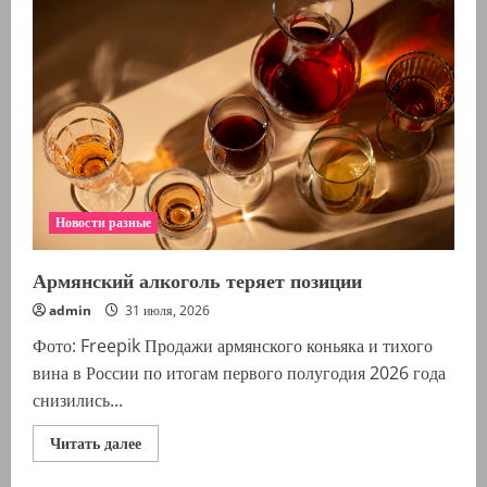
месяц
за
два
года
Новости разные
Армянский алкоголь теряет позиции
admin
31 июля, 2026
Фото: Freepik Продажи армянского коньяка и тихого
вина в России по итогам первого полугодия 2026 года
снизились...
Прочитать
Читать далее
больше
о