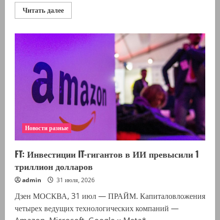
Прочитать
Читать далее
больше
о
XRP
падает
на
67%
от
ATH:
почему
он
слабее
других
топ-
криптовалют?
Новости разные
FT: Инвестиции IT-гигантов в ИИ превысили 1
триллион долларов
admin
31 июля, 2026
Дзен МОСКВА, 31 июл — ПРАЙМ. Капиталовложения
четырех ведущих технологических компаний —