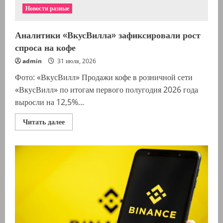
Новости разные
Аналитики «ВкусВилла» зафиксировали рост
спроса на кофе
admin
31 июля, 2026
Фото: «ВкусВилл» Продажи кофе в розничной сети
«ВкусВилл» по итогам первого полугодия 2026 года
выросли на 12,5%...
Прочитать
Читать далее
больше
о
Аналитики
«ВкусВилла»
зафиксировали
рост
спроса
на
кофе