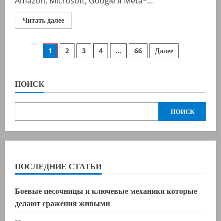
Amazon, Microsoft, Google и Meta*...
Прочитать
Читать далее
больше
о
FT:
Пагинация
Инвестиции
1
2
3
4
…
66
Далее
IT-
гигантов
записей
в
ИИ
превысили
ПОИСК
1
триллион
долларов
ПОИСК
ПОСЛЕДНИЕ СТАТЬИ
Боевые песочницы и ключевые механики которые
делают сражения живыми