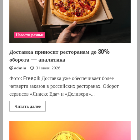
Новости разные
Доставка приносит ресторанам до 30%
оборота — аналитика
admin
31 июля, 2026
Фото: Freepik Доставка уже обеспечивает более
четверти заказов в российских ресторанах. Оборот
сервисов «Яндекс Еда» и «Деливери»...
Прочитать
Читать далее
больше
о
Доставка
приносит
ресторанам
до
30%