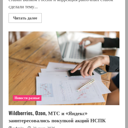
сделали тему...
Прочитать
Читать далее
больше
о
Экономист
Белянчикова
пояснила,
что
перекредитование
требует
точного
расчета
Новости разные
Wildberries, Ozon, МТС и «Яндекс»
заинтересовались покупкой акций НСПК