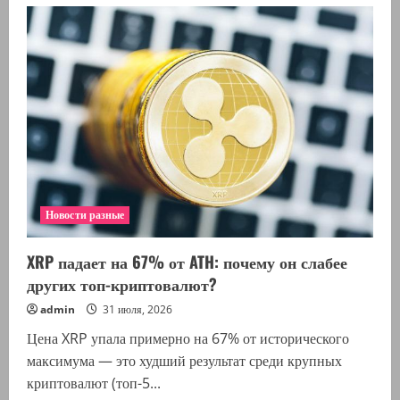
Армянский
алкоголь
теряет
позиции
Новости разные
XRP падает на 67% от ATH: почему он слабее
других топ-криптовалют?
admin
31 июля, 2026
Цена XRP упала примерно на 67% от исторического
максимума — это худший результат среди крупных
криптовалют (топ-5...