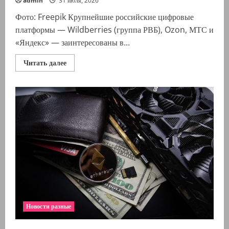
admin
31 июля, 2026
Фото: Freepik Крупнейшие российские цифровые
платформы — Wildberries (группа РВБ), Ozon, МТС и
«Яндекс» — заинтересованы в...
Прочитать
Читать далее
больше
о
Wildberries,
Ozon,
МТС
и
«Яндекс»
заинтересовались
покупкой
акций
НСПК
Новости разные