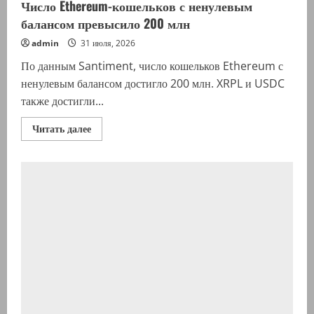
Число Ethereum-кошельков с ненулевым
балансом превысило 200 млн
admin
31 июля, 2026
По данным Santiment, число кошельков Ethereum с
ненулевым балансом достигло 200 млн. XRPL и USDC
также достигли...
Прочитать
Читать далее
больше
о
Число
Ethereum-
кошельков
с
ненулевым
балансом
превысило
200
млн