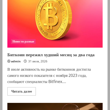
оборота
—
аналитика
Новости разные
Биткоин пережил худший месяц за два года
admin
31 июля, 2026
В июле активность на рынке биткоинов достигла
самого низкого показателя с ноября 2023 года,
сообщают специалисты Bitfinex....
Прочитать
Читать далее
больше
о
Биткоин
пережил
худший