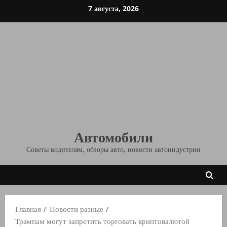
Перейти
7 августа, 2026
к
содержимому
Автомобили
Советы водителям, обзоры авто, новости автоиндустрии
Главная
Новости разные
Трампам могут запретить торговать криптовалютой