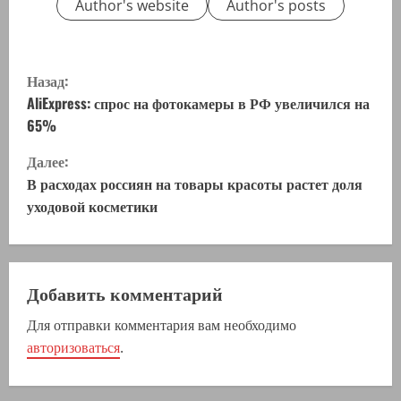
Author's website
Author's posts
П
Назад:
р
AliExpress: спрос на фотокамеры в РФ увеличился на
65%
о
Далее:
д
В расходах россиян на товары красоты растет доля
уходовой косметики
о
л
ж
Добавить комментарий
Для отправки комментария вам необходимо
и
авторизоваться
.
т