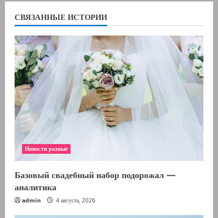
ь
СВЯЗАННЫЕ ИСТОРИИ
ч
т
е
н
и
е
Новости разные
Базовый свадебный набор подорожал —
аналитика
admin
4 августа, 2026