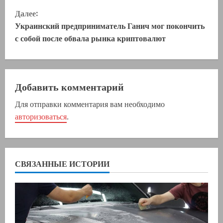
Далее:
о
Украинский предприниматель Ганич мог покончить
д
с собой после обвала рынка криптовалют
о
л
Добавить комментарий
ж
Для отправки комментария вам необходимо
авторизоваться
.
и
т
ь
СВЯЗАННЫЕ ИСТОРИИ
ч
т