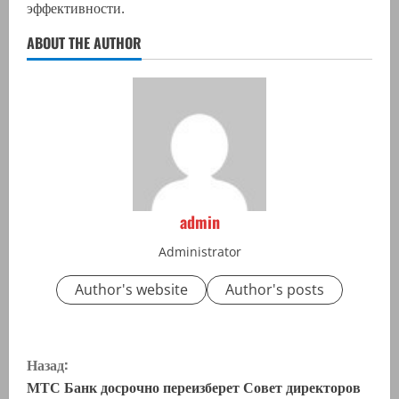
эффективности.
ABOUT THE AUTHOR
admin
Administrator
Author's website
Author's posts
П
Назад:
р
МТС Банк досрочно переизберет Совет директоров