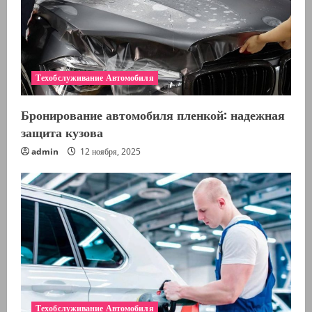
е
н
и
Техобслуживание Автомобиля
е
Бронирование автомобиля пленкой: надежная
защита кузова
admin
12 ноября, 2025
Техобслуживание Автомобиля