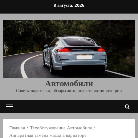
Перейти
8 августа, 2026
к
содержимому
Автомобили
Советы водителям, обзоры авто, новости автоиндустрии
Основное
меню
Главная
Техобслуживание Автомобиля
Аппаратная замена масла в вариаторе