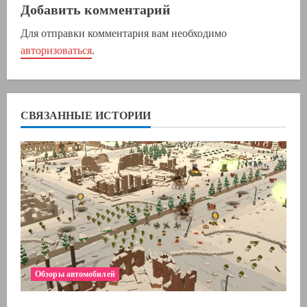
ж
Добавить комментарий
Для отправки комментария вам необходимо
и
авторизоваться
.
т
ь
СВЯЗАННЫЕ ИСТОРИИ
ч
т
е
н
и
е
Обзоры автомобилей