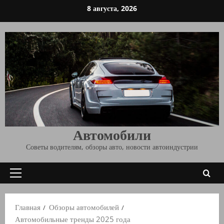
Перейти
8 августа, 2026
к
содержимому
Автомобили
Советы водителям, обзоры авто, новости автоиндустрии
Основное
меню
Главная
Обзоры автомобилей
Автомобильные тренды 2025 года