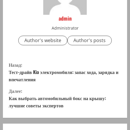
admin
Administrator
Author's website
Author's posts
П
Назад:
р
Тест-драйв Kia электромобиля: запас хода, зарядка и
впечатления
о
Далее:
д
Как выбрать автомобильный бокс на крышу:
лучшие советы экспертов
о
л