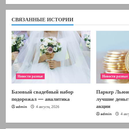
ж
СВЯЗАННЫЕ ИСТОРИИ
и
т
ь
ч
т
Новости разные
Новости разные
е
Базовый свадебный набор
Паркер Льюи
н
подорожал — аналитика
лучшие деньги
и
акции
admin
4 августа, 2026
admin
4 авг
е