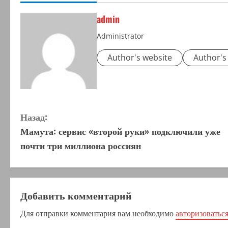
admin
Administrator
Author's website
Author's
П
Назад:
Мамута: сервис «второй руки» подключили уже
р
почти три миллиона россиян
о
д
Добавить комментарий
о
Для отправки комментария вам необходимо
авторизоватьс
л