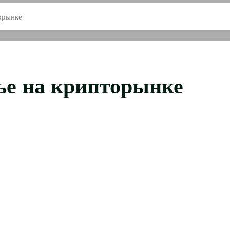
орынке
ье на крипторынке