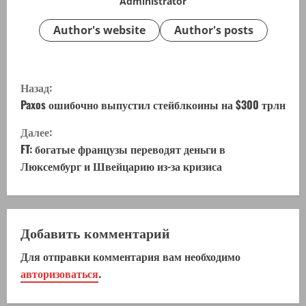
Administrator
Author's website
Author's posts
П
Назад:
р
Paxos ошибочно выпустил стейблкоины на $300 трлн
Далее:
о
FT: богатые французы переводят деньги в
д
Люксембург и Швейцарию из-за кризиса
о
л
Добавить комментарий
ж
Для отправки комментария вам необходимо
авторизоваться
.
и