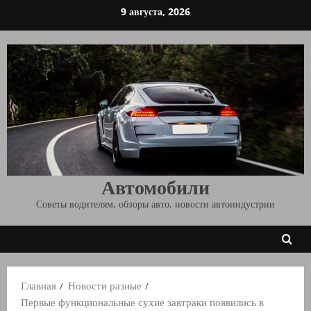
Перейти
9 августа, 2026
к
содержимому
Автомобили
Советы водителям, обзоры авто, новости автоиндустрии
Главная
Новости разные
Первые функциональные сухие завтраки появились в