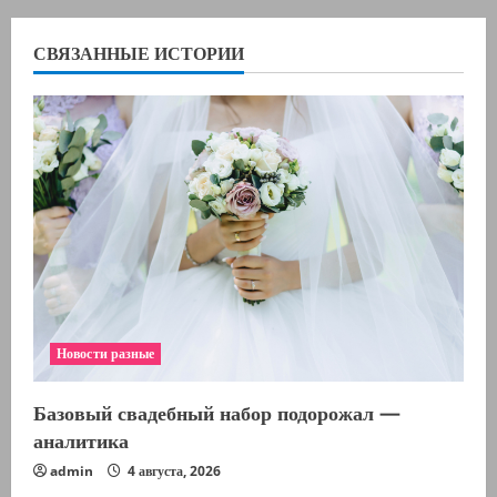
т
ь
СВЯЗАННЫЕ ИСТОРИИ
ч
т
е
н
и
е
Новости разные
Базовый свадебный набор подорожал —
аналитика
admin
4 августа, 2026