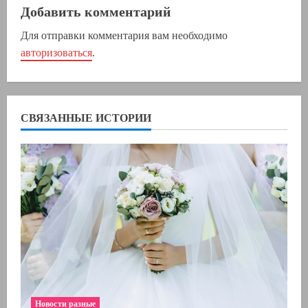
ж
Добавить комментарий
Для отправки комментария вам необходимо
и
авторизоваться
.
т
ь
СВЯЗАННЫЕ ИСТОРИИ
ч
т
е
н
и
е
Новости разные