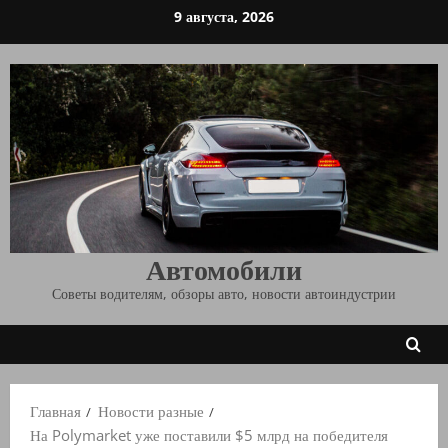
Перейти
9 августа, 2026
к
содержимому
Автомобили
Советы водителям, обзоры авто, новости автоиндустрии
Главная
Новости разные
На Polymarket уже поставили $5 млрд на победителя