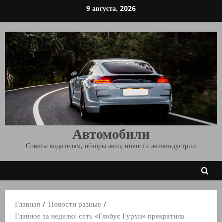
Перейти
9 августа, 2026
к
содержимому
Автомобили
Советы водителям, обзоры авто, новости автоиндустрии
Главная
Новости разные
Главное за неделю: сеть «Глобус Гурмэ» прекратила