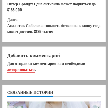
р
Питер Брандт: Цена биткоина может подняться до
$185 000
о
Далее:
д
Аналитик Соболев: стоимость биткоина к концу года
может достичь $135 тысяч
о
л
ж
Добавить комментарий
Для отправки комментария вам необходимо
и
авторизоваться
.
т
ь
СВЯЗАННЫЕ ИСТОРИИ
ч
т