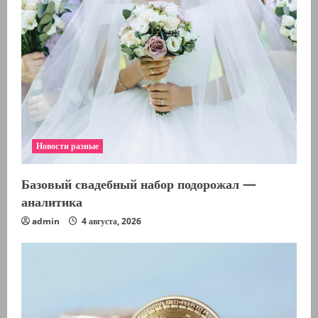
е
н
и
е
Новости разные
Базовый свадебный набор подорожал —
аналитика
admin
4 августа, 2026