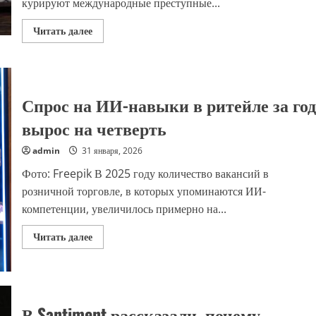
курируют международные преступные...
Прочитать
Читать далее
больше
о
Наталья
Колбасина:
жадность
и
Спрос на ИИ-навыки в ритейле за год
страх
–
эмоции,
вырос на четверть
на
которых
играют
admin
31 января, 2026
мошенники
Фото: Freepik В 2025 году количество вакансий в
розничной торговле, в которых упоминаются ИИ-
компетенции, увеличилось примерно на...
Прочитать
Читать далее
больше
о
Спрос
на
ИИ-
навыки
в
В Santiment рассказали, почему
ритейле