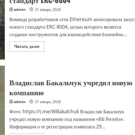
admin
31 января, 2026
Команда разработчиков сети Ethereum анонсировала запус
нового стандарта ERC-8004, целью которого является
создание инструментов для взаимодействия блокчейна...
Прочитать
Читать далее
больше
о
Команда
Ethereum
запустит
новый
стандарт
Владислав Бакальчук учредил новую
ERC-
8004
компанию
admin
31 января, 2026
Фото: https://t.me/WBakalchuk Владислав Бакальчук
учредил новую компанию под названием «ВБ Ритейл».
Информация о ее регистрации появилась 29...