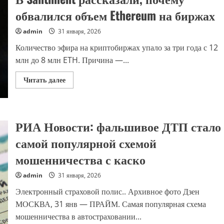
за
обвалился объем Ethereum на биржах
год
вырос
на
admin
31 января, 2026
четверть
Количество эфира на криптобиржах упало за три года с 12
млн до 8 млн ETH. Причина —...
Прочитать
Читать далее
больше
о
В
Santiment
рассказали,
почему
РИА Новости: фальшивое ДТП стало
обвалился
объем
самой популярной схемой
Ethereum
на
мошенничества с каско
биржах
admin
31 января, 2026
Электронный страховой полис.. Архивное фото Дзен
МОСКВА, 31 янв — ПРАЙМ. Самая популярная схема
мошенничества в автостраховании...