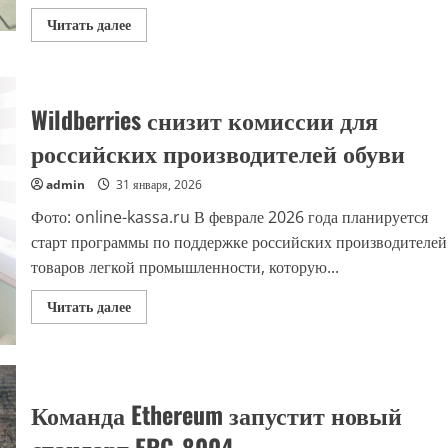
Прочитать
Читать далее
больше
о
РИА
Новости:
фальшивое
ДТП
Wildberries снизит комиссии для
стало
самой
российских производителей обуви
популярной
схемой
мошенничества
admin
31 января, 2026
с
каско
Фото: online-kassa.ru В феврале 2026 года планируется
старт программы по поддержке российских производителей
товаров легкой промышленности, которую...
Прочитать
Читать далее
больше
о
Wildberries
снизит
комиссии
для
российских
Команда Ethereum запустит новый
производителей
обуви
стандарт ERC-8004