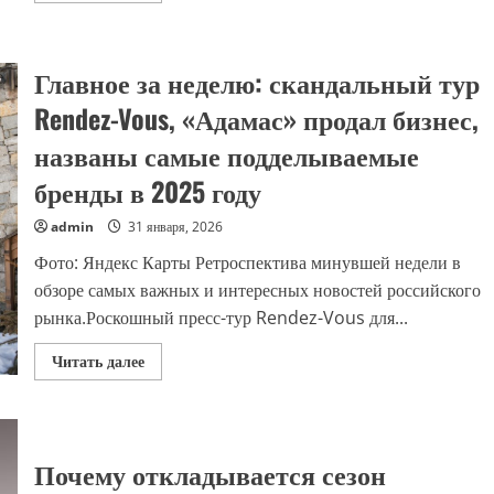
о
Guardian:
Кембриджский
университет
Главное за неделю: скандальный тур
обвинили
в
финансировании
Rendez-Vous, «Адамас» продал бизнес,
оборонной
промышленности
названы самые подделываемые
бренды в 2025 году
admin
31 января, 2026
Фото: Яндекс Карты Ретроспектива минувшей недели в
обзоре самых важных и интересных новостей российского
рынка.Роскошный пресс-тур Rendez-Vous для...
Прочитать
Читать далее
больше
о
Главное
за
неделю:
скандальный
Почему откладывается сезон
тур
Rendez-