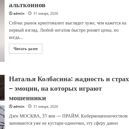
Vous,
альткоинов
«Адамас»
продал
бизнес,
admin
31 января, 2026
названы
самые
Сейчас рынок криптовалют выглядит хуже, чем кажется на
подделываемые
бренды
первый взгляд. Любой негатив быстро роняет цены, но
в
когда...
2025
году
Прочитать
Читать далее
больше
о
Почему
откладывается
сезон
альткоинов
Наталья Колбасина: жадность и страх
– эмоции, на которых играют
мошенники
admin
31 января, 2026
Дзен МОСКВА, 31 янв — ПРАЙМ. Кибермошенничеством
занимаются уже не кустари-одиночки, эту сферу давно